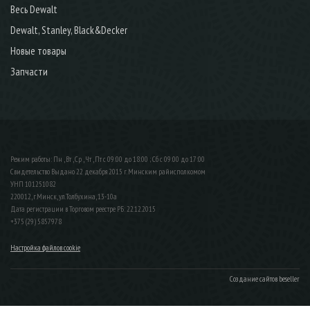
Весь Dewalt
Dewalt, Stanley, Black&Decker
Новые товары
Запчасти
Режим работы: Пн , Вт , Ср , Чт , Пт c 09:00 до 18:00 ; Сб c 09:00 до 17:00
Свидетельство Выдано 22 декабря 2015 г. Минским райисполкомом
УНП 101251082
220012, г.Минск, ул.Толбухина, 13-10а
Дата регистрации в Торговом реестре РБ: 22.12.2015
+375 (29) 5857978
Настройка файлов cookie
Создание сайтов beseller