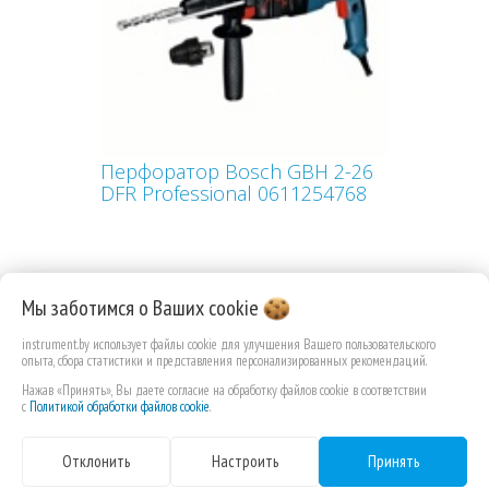
Перфоратор Bosch GBH 2-26
DFR Professional 0611254768
Мы заботимся о Ваших
cookie
695,00 РУБ.КОП.
instrument.by использует файлы cookie для улучшения Вашего пользовательского
опыта, сбора статистики и представления персонализированных рекомендаций.
Нажав «Принять», Вы даете согласие на обработку файлов cookie в соответствии
-2%
с
Политикой обработки файлов cookie
.
Отклонить
Настроить
Принять