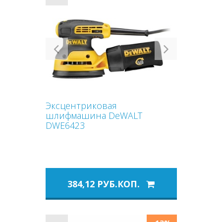
Previous
Next
Эксцентриковая
шлифмашина DeWALT
DWE6423
384,12 РУБ.КОП.