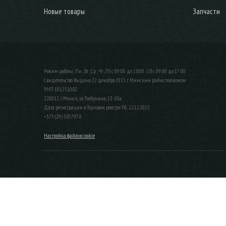
Новые товары
Запчасти
Режим работы: Пн , Вт , Ср , Чт , Пт c 09:00 до 18:00 ; Сб c 09:00 до 17:00
Свидетельство Выдано 22 декабря 2015 г. Минским райисполкомом
УНП 101251082
220012, г.Минск, ул.Толбухина, 13-10а
Дата регистрации в Торговом реестре РБ: 22.12.2015
+375 (29) 5857978
Настройка файлов cookie
ЗАКАЗАТЬ ЗВОНОК
Контактный телефон