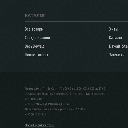
КАТАЛОГ
Все товары
Хиты
Скидки и акции
Каталог
Весь Dewalt
Dewalt, Sta
Новые товары
Запчасти
Режим работы: Пн , Вт , Ср , Чт , Пт c 09:00 до 18:00 ; Сб c 09:00 до 17:00
Свидетельство Выдано 22 декабря 2015 г. Минским райисполкомом
УНП 101251082
220012, г.Минск, ул.Толбухина, 13-10а
Дата регистрации в Торговом реестре РБ: 22.12.2015
+375 (29) 5857978
Настройка файлов cookie