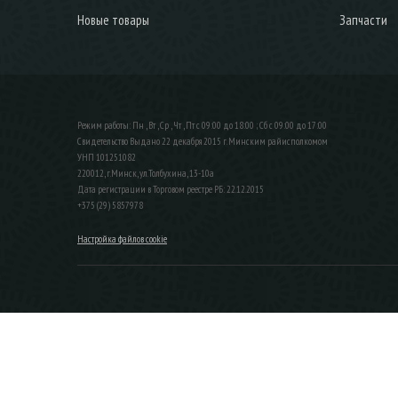
Новые товары
Запчасти
Режим работы: Пн , Вт , Ср , Чт , Пт c 09:00 до 18:00 ; Сб c 09:00 до 17:00
Свидетельство Выдано 22 декабря 2015 г. Минским райисполкомом
УНП 101251082
220012, г.Минск, ул.Толбухина, 13-10а
Дата регистрации в Торговом реестре РБ: 22.12.2015
+375 (29) 5857978
Настройка файлов cookie
ЗАКАЗАТЬ ЗВОНОК
Контактный телефон