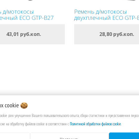
 д/мотокосы
Ремень д/мотокосы
лечный ECO GTP-B27
двухплечный ECO GTP-
ОФОРМИТЬ
ОФОРМИТЬ
43,01 руб.коп.
28,80 руб.коп.
В КОРЗИНУ
В КОРЗИНУ
их
cookie
cookie для улучшения Вашего пользовательского опыта, сбора статистики и представления пер
сие на обработку файлов cookie в соответствии с
Политикой обработки файлов cookie
.