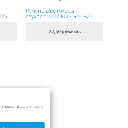
Ремень д/мотокосы
B25
двухплечный ECO GTP-B21
ОФОРМИТЬ
22,50 руб.коп.
В КОРЗИНУ
сонализированных рекомендаций.