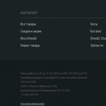
КАТАЛОГ
Все товары
Хиты
Скидки и акции
Каталог
Весь Dewalt
Dewalt, Sta
Новые товары
Запчасти
Режим работы: Пн , Вт , Ср , Чт , Пт c 09:00 до 18:00 ; Сб c 09:00 до 17:00
Свидетельство Выдано 22 декабря 2015 г. Минским райисполкомом
УНП 101251082
220012, г.Минск, ул.Толбухина, 13-10а
Дата регистрации в Торговом реестре РБ: 22.12.2015
+375 (29) 5857978
Настройка файлов cookie