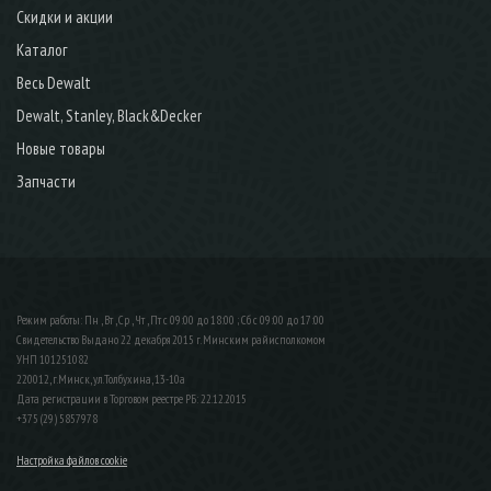
Скидки и акции
Каталог
Весь Dewalt
Dewalt, Stanley, Black&Decker
Новые товары
Запчасти
Режим работы: Пн , Вт , Ср , Чт , Пт c 09:00 до 18:00 ; Сб c 09:00 до 17:00
Свидетельство Выдано 22 декабря 2015 г. Минским райисполкомом
УНП 101251082
220012, г.Минск, ул.Толбухина, 13-10а
Дата регистрации в Торговом реестре РБ: 22.12.2015
+375 (29) 5857978
Настройка файлов cookie