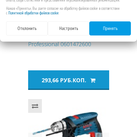
опыта, сбора статистики и представления персонализированных рекомендаций.
Нажав «Принять», Вы даете согласие на обработку файлов cookie в соответствии
с
Политикой обработки файлов cookie
.
Отклонить
Настроить
Принять
Дрель Bosch GBM 6 RE
Professional 0601472600
293,66 РУБ.КОП.