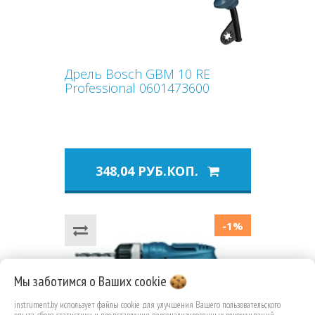
Дрель Bosch GBM 10 RE
Professional 0601473600
348,04 РУБ.КОП.
-1%
Мы заботимся о Ваших
cookie
Previous
Next
instrument.by использует файлы cookie для улучшения Вашего пользовательского