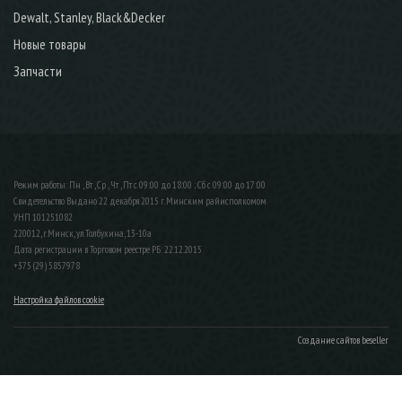
Dewalt, Stanley, Black&Decker
Новые товары
Запчасти
Режим работы: Пн , Вт , Ср , Чт , Пт c 09:00 до 18:00 ; Сб c 09:00 до 17:00
Свидетельство Выдано 22 декабря 2015 г. Минским райисполкомом
УНП 101251082
220012, г.Минск, ул.Толбухина, 13-10а
Дата регистрации в Торговом реестре РБ: 22.12.2015
+375 (29) 5857978
Настройка файлов cookie
Создание сайтов beseller
ЗАКАЗАТЬ ЗВОНОК