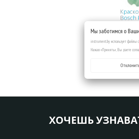
Краско
Bosch 
Мы заботимся о Ваш
instrument.by использует файлы 
Нажав «Принять», Вы даете согла
Отклонит
ХОЧЕШЬ УЗНАВА