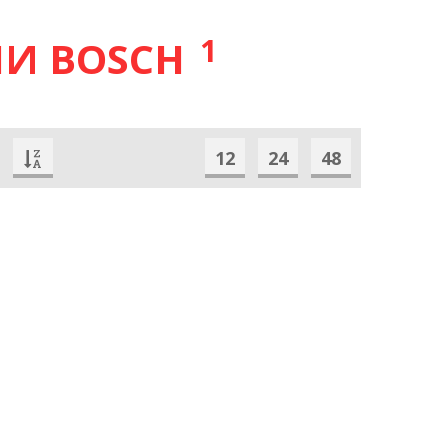
1
И BOSCH
12
24
48