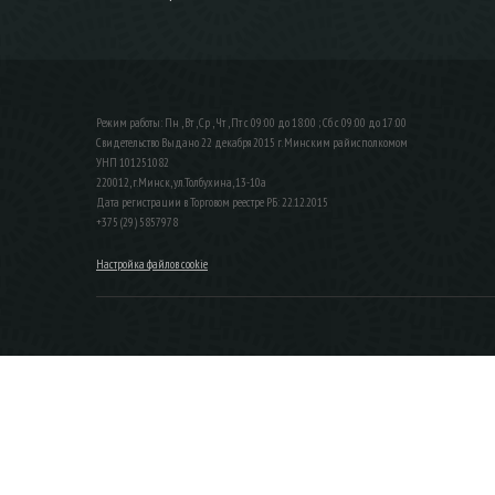
Режим работы: Пн , Вт , Ср , Чт , Пт c 09:00 до 18:00 ; Сб c 09:00 до 17:00
Свидетельство Выдано 22 декабря 2015 г. Минским райисполкомом
УНП 101251082
220012, г.Минск, ул.Толбухина, 13-10а
Дата регистрации в Торговом реестре РБ: 22.12.2015
+375 (29) 5857978
Настройка файлов cookie
ЗАКАЗАТЬ ЗВОНОК
Контактный телефон
Ваше имя