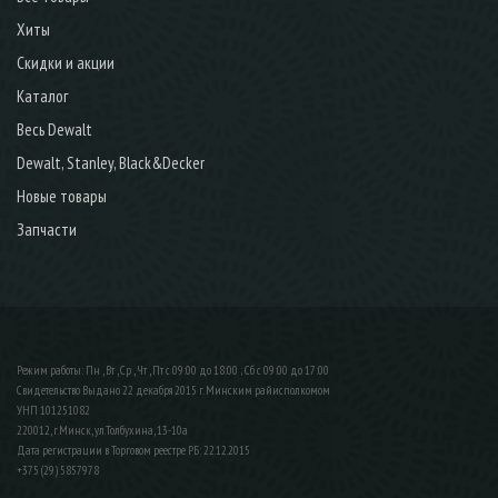
Хиты
Скидки и акции
Каталог
Весь Dewalt
Dewalt, Stanley, Black&Decker
Новые товары
Запчасти
Режим работы: Пн , Вт , Ср , Чт , Пт c 09:00 до 18:00 ; Сб c 09:00 до 17:00
Свидетельство Выдано 22 декабря 2015 г. Минским райисполкомом
УНП 101251082
220012, г.Минск, ул.Толбухина, 13-10а
Дата регистрации в Торговом реестре РБ: 22.12.2015
+375 (29) 5857978