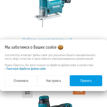
Лобзик аккумуляторный
Makita JV101DWAE
Мы заботимся о Ваших
cookie
instrument.by использует файлы cookie для улучшения Вашего пользовательского
опыта, сбора статистики и представления персонализированных рекомендаций.
Нажав «Принять», Вы даете согласие на обработку файлов cookie в соответствии
с
Политикой обработки файлов cookie
.
680,52 РУБ.КОП.
Отклонить
Настроить
Принять
-2%