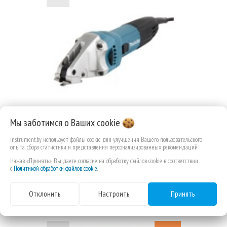
Ножницы листовые Makita
Мы заботимся о Ваших
cookie
JS1601
instrument.by использует файлы cookie для улучшения Вашего пользовательского
опыта, сбора статистики и представления персонализированных рекомендаций.
Нажав «Принять», Вы даете согласие на обработку файлов cookie в соответствии
с
Политикой обработки файлов cookie
.
1 017,89 РУБ.КОП.
Отклонить
Настроить
Принять