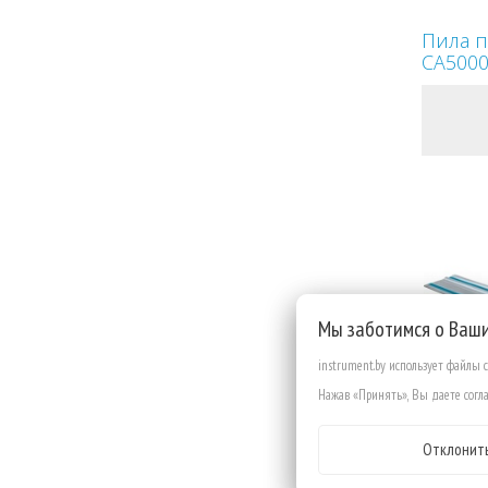
Пила п
CA5000
Мы заботимся о Ваш
instrument.by использует файлы 
Нажав «Принять», Вы даете согла
Отклонит
Напра
1,0 м д