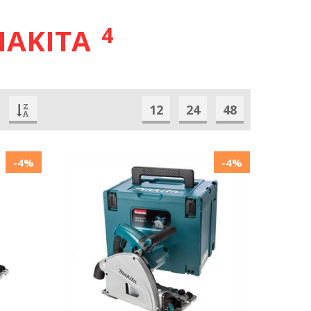
4
MAKITA
12
24
48
-4%
-4%