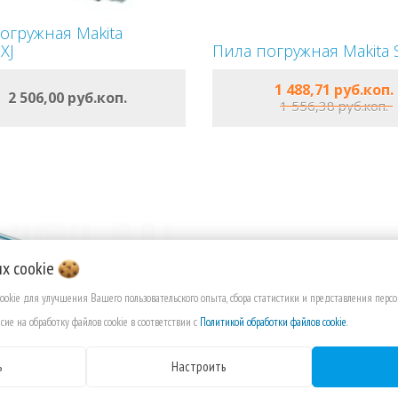
огружная Makita
XJ
Пила погружная Makita 
ОФОРМИТЬ
ОФОРМИТЬ
1 488,71 руб.коп.
2 506,00 руб.коп.
1 556,38 руб.коп.
В КОРЗИНУ
В КОРЗИНУ
их
cookie
cookie для улучшения Вашего пользовательского опыта, сбора статистики и представления пер
сие на обработку файлов cookie в соответствии с
Политикой обработки файлов cookie
.
ь
Настроить
вляющая шина MAKITA
ля SP / HS / DSP / DHS /