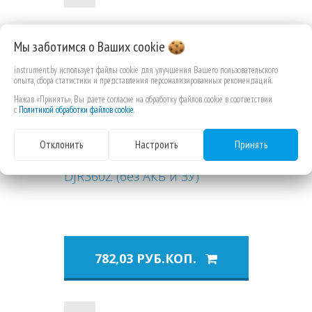
Мы заботимся о Ваших
cookie
instrument.by использует файлы cookie для улучшения Вашего пользовательского
опыта, сбора статистики и представления персонализированных рекомендаций.
Нажав «Принять», Вы даете согласие на обработку файлов cookie в соответствии
с
Политикой обработки файлов cookie
.
Отклонить
Настроить
Принять
Пила сабельная
аккумуляторная Makita
DJR360Z (без АКБ и ЗУ)
782,03 РУБ.КОП.