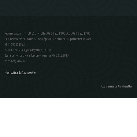
Режим работы: Пн , Вт , Ср , Чт , Пт c 09:00 до 18:00 ; Сб c 09:00 до 17:00
Свидетельство Выдано 22 декабря 2015 г. Минским райисполкомом
УНП 101251082
220012, г.Минск, ул.Толбухина, 13-10а
Дата регистрации в Торговом реестре РБ: 22.12.2015
+375 (29) 5857978
Настройка файлов cookie
Создание сайтов beseller
ЗАКАЗАТЬ ЗВОНОК
Контактный телефон
Ваше имя