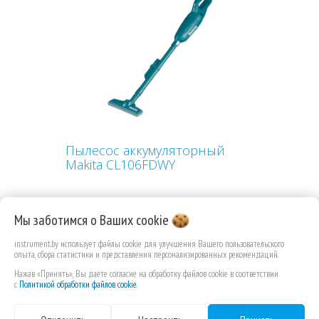
Пылесос аккумуляторный
Makita CL106FDWY
Мы заботимся о Ваших
cookie
instrument.by использует файлы cookie для улучшения Вашего пользовательского
227,17 РУБ.КОП.
опыта, сбора статистики и представления персонализированных рекомендаций.
Нажав «Принять», Вы даете согласие на обработку файлов cookie в соответствии
с
Политикой обработки файлов cookie
.