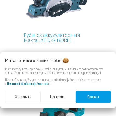
Рубанок аккумуляторный
Makita LXT DKP180RFE
Мы заботимся о Ваших
cookie
instrument.by использует файлы cookie для улучшения Вашего пользовательского
1 298,70 РУБ.КОП.
опыта, сбора статистики и представления персонализированных рекомендаций.
Нажав «Принять», Вы даете согласие на обработку файлов cookie в соответствии
с
Политикой обработки файлов cookie
.
-2%
Отклонить
Настроить
Принять