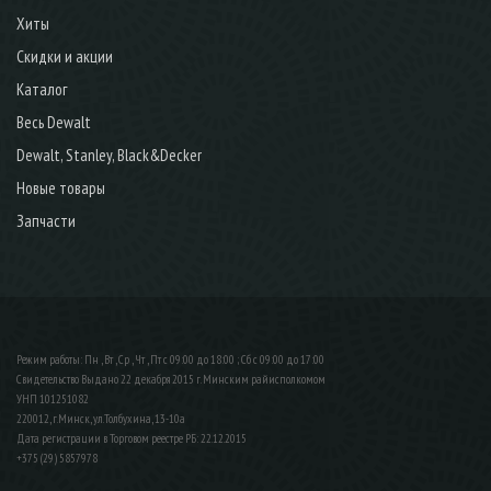
Хиты
Скидки и акции
Каталог
Весь Dewalt
Dewalt, Stanley, Black&Decker
Новые товары
Запчасти
Режим работы: Пн , Вт , Ср , Чт , Пт c 09:00 до 18:00 ; Сб c 09:00 до 17:00
Свидетельство Выдано 22 декабря 2015 г. Минским райисполкомом
УНП 101251082
220012, г.Минск, ул.Толбухина, 13-10а
Дата регистрации в Торговом реестре РБ: 22.12.2015
+375 (29) 5857978