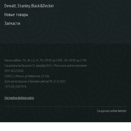
Dewalt, Stanley, Black&Decker
Новые товары
Запчасти
Режим работы: Пн , Вт , Ср , Чт , Пт c 09:00 до 18:00 ; Сб c 09:00 до 17:00
Свидетельство Выдано 22 декабря 2015 г. Минским райисполкомом
УНП 101251082
220012, г.Минск, ул.Толбухина, 13-10а
Дата регистрации в Торговом реестре РБ: 22.12.2015
+375 (29) 5857978
Настройка файлов cookie
Создание сайтов beseller
ЗАКАЗАТЬ ЗВОНОК