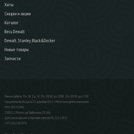
Хиты
Скидки и акции
Каталог
Весь Dewalt
Dewalt, Stanley, Black&Decker
Новые товары
Запчасти
Режим работы: Пн , Вт , Ср , Чт , Пт c 09:00 до 18:00 ; Сб c 09:00 до 17:00
Свидетельство Выдано 22 декабря 2015 г. Минским райисполкомом
УНП 101251082
220012, г.Минск, ул.Толбухина, 13-10а
Дата регистрации в Торговом реестре РБ: 22.12.2015
+375 (29) 5857978