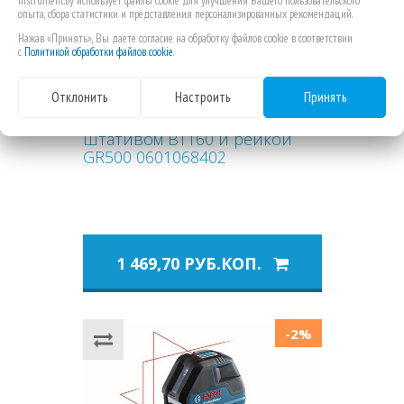
instrument.by использует файлы cookie для улучшения Вашего пользовательского
Previous
Next
опыта, сбора статистики и представления персонализированных рекомендаций.
Нажав «Принять», Вы даете согласие на обработку файлов cookie в соответствии
с
Политикой обработки файлов cookie
.
Отклонить
Настроить
Принять
Нивелир Bosch GOL 20D со
штативом BT160 и рейкой
GR500 0601068402
1 469,70 РУБ.КОП.
-2%