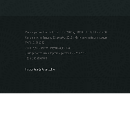
Режим работы: Пн , Вт , Ср , Чт , Пт c 09:00 до 18:00 ; Сб c 09:00 до 17:00
Свидетельство Выдано 22 декабря 2015 г. Минским райисполкомом
УНП 101251082
220012, г.Минск, ул.Толбухина, 13-10а
Дата регистрации в Торговом реестре РБ: 22.12.2015
+375 (29) 5857978
Настройка файлов cookie
ЗАКАЗАТЬ ЗВОНОК
Контактный телефон
Ваше имя