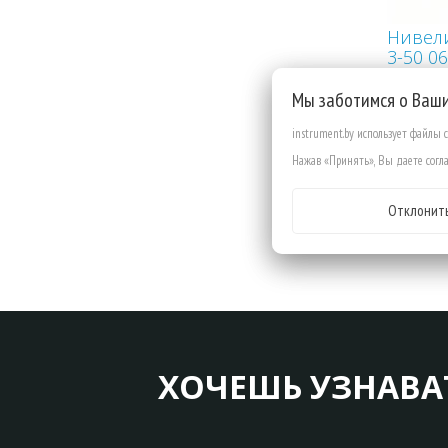
Нивели
3-50 0
Мы заботимся о Ваш
instrument.by использует файлы 
Нажав «Принять», Вы даете согла
Отклонит
ХОЧЕШЬ УЗНАВА