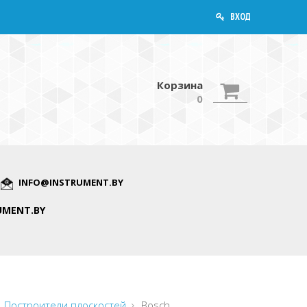
ВХОД
Корзина
0
INFO@INSTRUMENT.BY
UMENT.BY
Построители плоскостей
Bosch