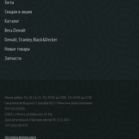
Хиты
Скидки и акции
Каталог
Весь Dewalt
Dewalt, Stanley, Black&Decker
Новые товары
Запчасти
Режим работы: Пн , Вт , Ср , Чт , Пт c 09:00 до 18:00 ; Сб c 09:00 до 17:00
Свидетельство Выдано 22 декабря 2015 г. Минским райисполкомом
УНП 101251082
220012, г.Минск, ул.Толбухина, 13-10а
Дата регистрации в Торговом реестре РБ: 22.12.2015
+375 (29) 5857978
Настройка файлов cookie