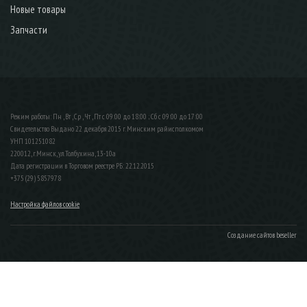
Новые товары
Запчасти
Режим работы: Пн , Вт , Ср , Чт , Пт c 09:00 до 18:00 ; Сб c 09:00 до 17:00
Свидетельство Выдано 22 декабря 2015 г. Минским райисполкомом
УНП 101251082
220012, г.Минск, ул.Толбухина, 13-10а
Дата регистрации в Торговом реестре РБ: 22.12.2015
+375 (29) 5857978
Настройка файлов cookie
Создание сайтов beseller
ЗАКАЗАТЬ ЗВОНОК