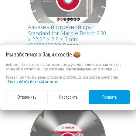
Алмазный отрезной круг
Standard for Marble Bosch 230
x 22,23 x 2,8 x 3 mm
(2608602283) Bosch
Мы заботимся о Ваших
cookie
instrument.by использует файлы cookie для улучшения Вашего пользовательского
опыта, сбора статистики и представления персонализированных рекомендаций.
Нажав «Принять», Вы даете согласие на обработку файлов cookie в соответствии
171,17 РУБ.КОП.
с
Политикой обработки файлов cookie
.
Отклонить
Настроить
Принять