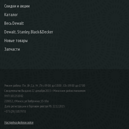
Скидки и акции
Каталог
Весь Dewalt
Dewalt, Stanley, Black&Decker
Новые товары
Запчасти
Режим работы: Пн , Вт , Ср , Чт , Пт c 09:00 до 18:00 ; Сб c 09:00 до 17:00
Свидетельство Выдано 22 декабря 2015 г. Минским райисполкомом
УНП 101251082
220012, г.Минск, ул.Толбухина, 13-10а
Дата регистрации в Торговом реестре РБ: 22.12.2015
+375 (29) 5857978
Настройка файлов cookie