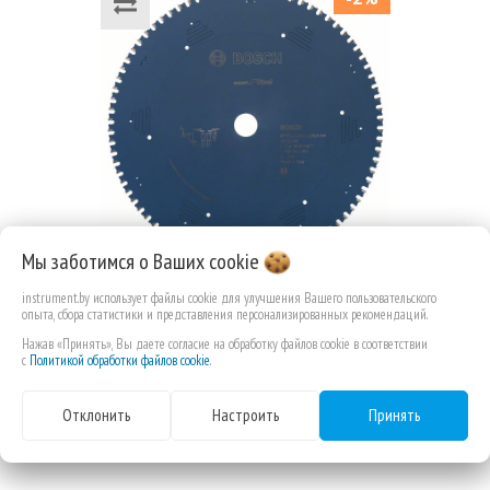
Пильный диск Expert for Steel
Мы заботимся о Ваших
cookie
Bosch 305 x 25,4 x 2,6 mm, 80
(2608643061) Bosch
instrument.by использует файлы cookie для улучшения Вашего пользовательского
опыта, сбора статистики и представления персонализированных рекомендаций.
Нажав «Принять», Вы даете согласие на обработку файлов cookie в соответствии
с
Политикой обработки файлов cookie
.
Отклонить
Настроить
Принять
601,16 РУБ.КОП.