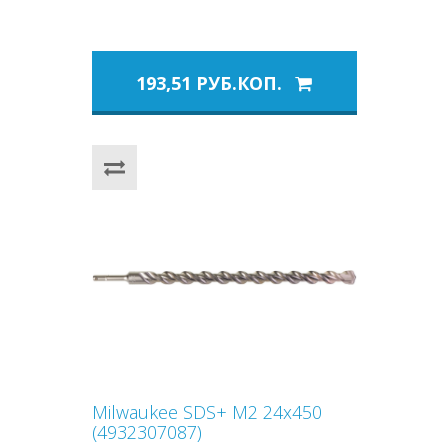
193,51 РУБ.КОП.
Milwaukee SDS+ M2 24x450
(4932307087)