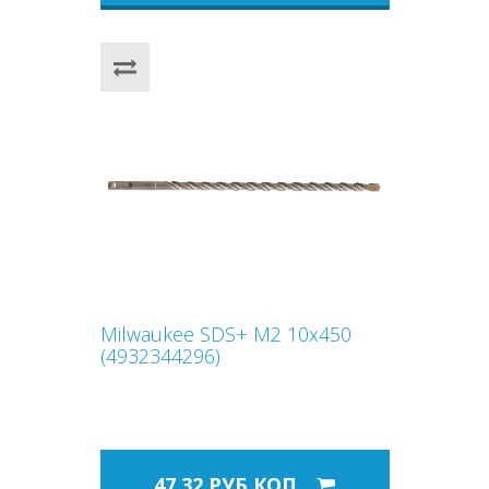
Milwaukee SDS+ M2 10x450
(4932344296)
47,32 РУБ.КОП.