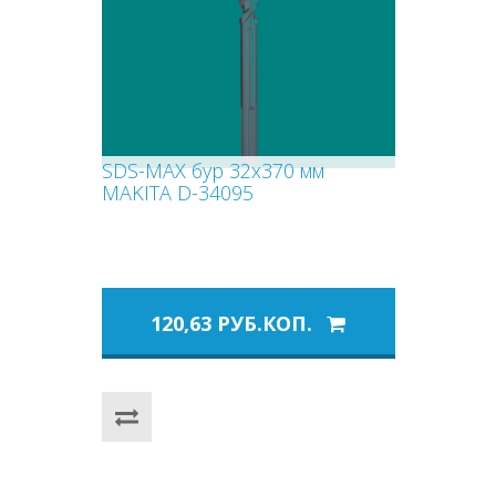
SDS-MAX бур 32x370 мм
MAKITA D-34095
120,63 РУБ.КОП.