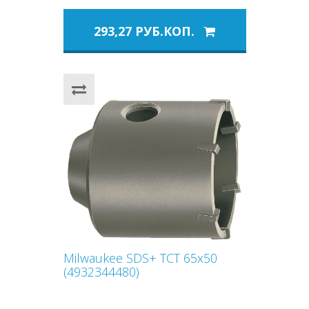
293,27 РУБ.КОП.
Milwaukee SDS+ TCT 65x50
(4932344480)