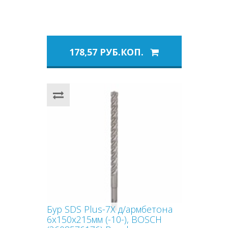
178,57 РУБ.КОП.
Бур SDS Plus-7X д/армбетона
6x150x215мм (-10-), BOSCH