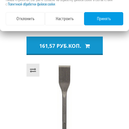
Тележка для отбойного
с
Политикой обработки файлов cookie
.
молотка__НМ1800 / НМ1810 /
НМ1812, MAKITA D-54972
Отклонить
Настроить
Принять
161,57 РУБ.КОП.