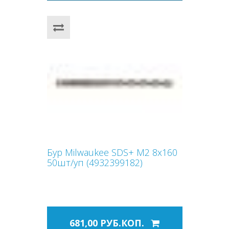
Бур Milwaukee SDS+ M2 8x160
50шт/уп (4932399182)
681,00 РУБ.КОП.