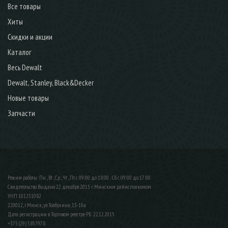
Все товары
Хиты
Скидки и акции
Каталог
Весь Dewalt
Dewalt, Stanley, Black&Decker
Новые товары
Запчасти
Режим работы: Пн , Вт , Ср , Чт , Пт c 09:00 до 18:00 ; Сб c 09:00 до 17:00
Свидетельство Выдано 22 декабря 2015 г. Минским райисполкомом
УНП 101251082
220012, г.Минск, ул.Толбухина, 13-10а
Дата регистрации в Торговом реестре РБ: 22.12.2015
+375 (29) 5857978