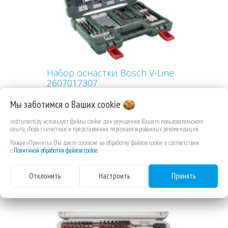
Набор оснастки Bosch V-Line
2607017307
Мы заботимся о Ваших
cookie
instrument.by использует файлы cookie для улучшения Вашего пользовательского
опыта, сбора статистики и представления персонализированных рекомендаций.
204,28 РУБ.КОП.
Нажав «Принять», Вы даете согласие на обработку файлов cookie в соответствии
с
Политикой обработки файлов cookie
.
Отклонить
Настроить
Принять