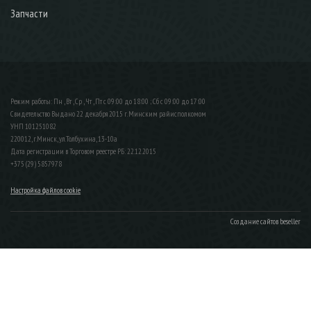
Запчасти
Режим работы: Пн , Вт , Ср , Чт , Пт c 09:00 до 18:00 ; Сб c 09:00 до 17:00
Свидетельство Выдано 22 декабря 2015 г. Минским райисполкомом
УНП 101251082
220012, г.Минск, ул.Толбухина, 13-10а
Дата регистрации в Торговом реестре РБ: 22.12.2015
+375 (29) 5857978
Настройка файлов cookie
Создание сайтов beseller
ЗАКАЗАТЬ ЗВОНОК
Контактный телефон