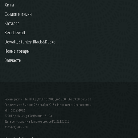
Хиты
Скидки и акции
Каталог
Весь Dewalt
Dewalt, Stanley, Black&Decker
Новые товары
Запчасти
Режим работы: Пн , Вт , Ср , Чт , Пт c 09:00 до 18:00 ; Сб c 09:00 до 17:00
Свидетельство Выдано 22 декабря 2015 г. Минским райисполкомом
УНП 101251082
220012, г.Минск, ул.Толбухина, 13-10а
Дата регистрации в Торговом реестре РБ: 22.12.2015
+375 (29) 5857978