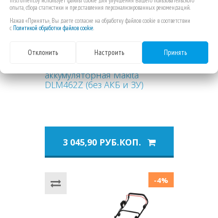
instrument.by использует файлы cookie для улучшения Вашего пользовательского
опыта, сбора статистики и представления персонализированных рекомендаций.
Нажав «Принять», Вы даете согласие на обработку файлов cookie в соответствии
с
Политикой обработки файлов cookie
.
Отклонить
Настроить
Принять
Газонокосилка
аккумуляторная Makita
DLM462Z (без АКБ и ЗУ)
3 045,90 РУБ.КОП.
-4%