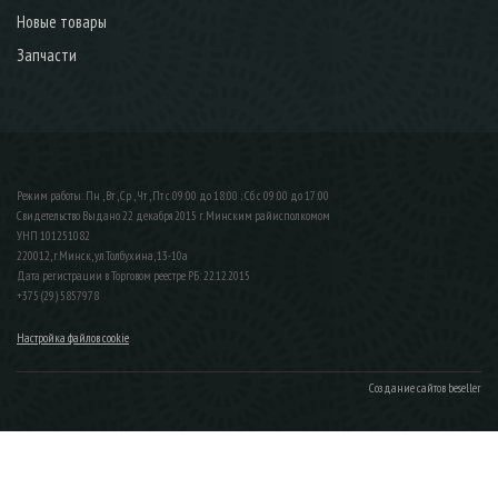
Новые товары
Запчасти
Режим работы: Пн , Вт , Ср , Чт , Пт c 09:00 до 18:00 ; Сб c 09:00 до 17:00
Свидетельство Выдано 22 декабря 2015 г. Минским райисполкомом
УНП 101251082
220012, г.Минск, ул.Толбухина, 13-10а
Дата регистрации в Торговом реестре РБ: 22.12.2015
+375 (29) 5857978
Настройка файлов cookie
Создание сайтов beseller
ЗАКАЗАТЬ ЗВОНОК