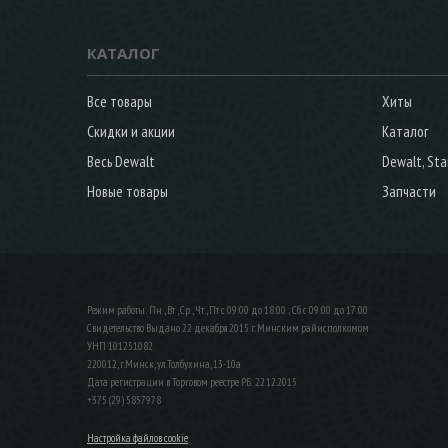
КАТАЛОГ
Все товары
Хиты
Скидки и акции
Каталог
Весь Dewalt
Dewalt, Sta
Новые товары
Запчасти
Режим работы: Пн , Вт , Ср , Чт , Пт c 09:00 до 18:00 ; Сб c 09:00 до 17:00
Свидетельство Выдано 22 декабря 2015 г. Минским райисполкомом
УНП 101251082
220012, г.Минск, ул.Толбухина, 13-10а
Дата регистрации в Торговом реестре РБ: 22.12.2015
+375 (29) 5857978
Настройка файлов cookie