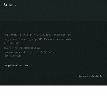
Запчасти
Режим работы: Пн , Вт , Ср , Чт , Пт c 09:00 до 18:00 ; Сб c 09:00 до 17:00
Свидетельство Выдано 22 декабря 2015 г. Минским райисполкомом
УНП 101251082
220012, г.Минск, ул.Толбухина, 13-10а
Дата регистрации в Торговом реестре РБ: 22.12.2015
+375 (29) 5857978
Настройка файлов cookie
Создание сайтов beseller
ЗАКАЗАТЬ ЗВОНОК
Контактный телефон