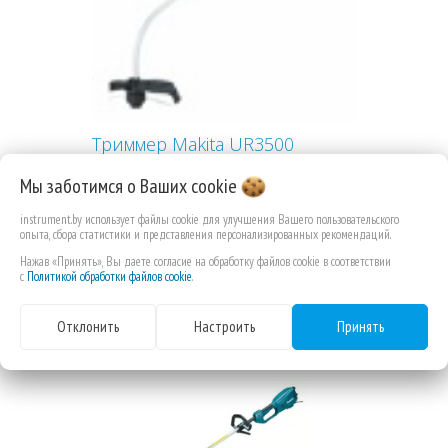
Триммер Makita UR3500
Мы заботимся о Ваших
cookie
instrument.by использует файлы cookie для улучшения Вашего пользовательского
опыта, сбора статистики и представления персонализированных рекомендаций.
402,53 РУБ.КОП.
Нажав «Принять», Вы даете согласие на обработку файлов cookie в соответствии
с
Политикой обработки файлов cookie
.
Отклонить
Настроить
Принять
-1%