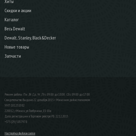
Хиты
Скидки и акции
Каталог
Весь Dewalt
Dewalt, Stanley, Black&Decker
Новые товары
Запчасти
Режим работы: Пн , Вт , Ср , Чт , Пт c 09:00 до 18:00 ; Сб c 09:00 до 17:00
Свидетельство Выдано 22 декабря 2015 г. Минским райисполкомом
УНП 101251082
220012, г.Минск, ул.Толбухина, 13-10а
Дата регистрации в Торговом реестре РБ: 22.12.2015
+375 (29) 5857978
Настройка файлов cookie