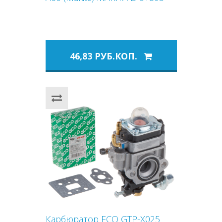
46,83 РУБ.КОП.
Карбюратор ECO GTP-X025