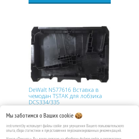
DeWalt N577616 Вставка в
чемодан TSTAK для лобзика
DCS334/335
Мы заботимся о Ваших
cookie
instrument.by использует файлы cookie для улучшения Вашего пользовательского
опыта, сбора статистики и представления персонализированных рекомендаций.
47,79 РУБ.КОП.
Нажав «Принять», Вы даете согласие на обработку файлов cookie в соответствии