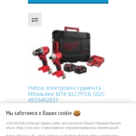
Набор электроинструмента
Milwaukee M18 BLCPP2B-502C
4933492837
Мы заботимся о Ваших
cookie
instrument.by использует файлы cookie для улучшения Вашего пользовательского
опыта, сбора статистики и представления персонализированных рекомендаций.
2 441,00 РУБ.КОП.
Нажав «Принять», Вы даете согласие на обработку файлов cookie в соответствии