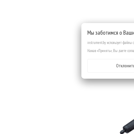
Шлифм
Мы заботимся о Ваш
GD080
instrument.by использует файлы 
Нажав «Принять», Вы даете согла
Отклонит