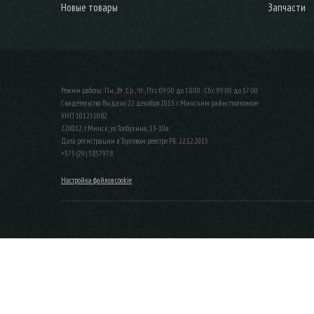
Новые товары
Запчасти
Режим работы: Пн , Вт , Ср , Чт , Пт c 09:00 до 18:00 ; Сб c 09:00 до 17:00
Свидетельство Выдано 22 декабря 2015 г. Минским райисполкомом
УНП 101251082
220012, г.Минск, ул.Толбухина, 13-10а
Дата регистрации в Торговом реестре РБ: 22.12.2015
+375 (29) 5857978
Настройка файлов cookie
ЗАКАЗАТЬ ЗВОНОК
Контактный телефон
Ваше имя