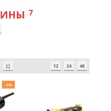
7
ШИНЫ
12
24
48
-2%