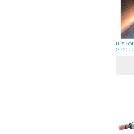
Шлифм
GS500