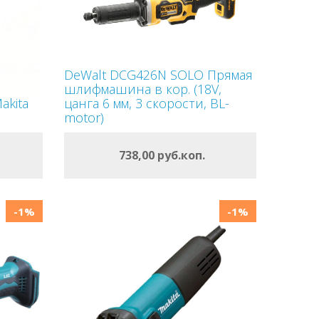
Previous
Next
DeWalt DCG426N SOLO Прямая
шлифмашина в кор. (18V,
kita
цанга 6 мм, 3 скорости, BL-
motor)
ОФОРМИТЬ
738,00 руб.коп.
В КОРЗИНУ
-1%
-1%