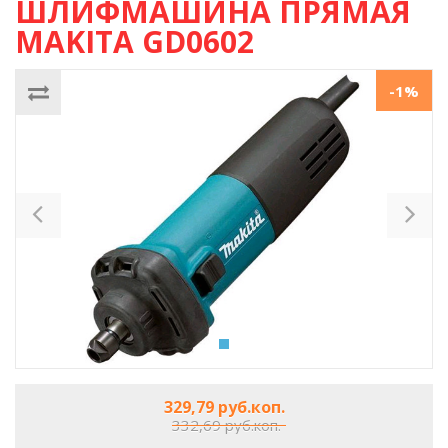
ШЛИФМАШИНА ПРЯМАЯ
MAKITA GD0602
-1%
Previous
Ne
329,79 руб.коп.
332,69 руб.коп.