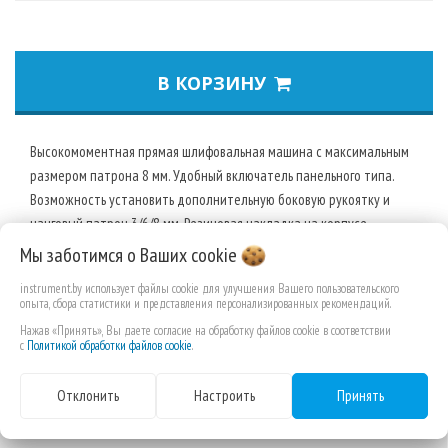
В КОРЗИНУ
Высокомоментная прямая шлифовальная машина с максимальным
размером патрона 8 мм. Удобный включатель панельного типа.
Возможность установить дополнительную боковую рукоятку и
цанговый патрон 3/6/8 мм. Резиновая накладка на корпусе
редуктора снижает де
Мы заботимся о Ваших
cookie
instrument.by использует файлы cookie для улучшения Вашего пользовательского
опыта, сбора статистики и представления персонализированных рекомендаций.
Нажав «Принять», Вы даете согласие на обработку файлов cookie в соответствии
с
Политикой обработки файлов cookie
.
Отклонить
Настроить
Принять