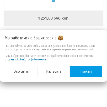
4 251,00 руб.коп.
Мы заботимся о Ваших
cookie
В КОРЗИНУ
instrument.by использует файлы cookie для улучшения Вашего пользовательского
опыта, сбора статистики и представления персонализированных рекомендаций.
Нажав «Принять», Вы даете согласие на обработку файлов cookie в соответствии
с
Политикой обработки файлов cookie
.
Отклонить
Настроить
Принять