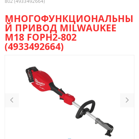
802 (4933492664)
МНОГОФУНКЦИОНАЛЬНЫ
Й ПРИВОД MILWAUKEE
M18 FOPH2-802
(4933492664)
Previous
Ne