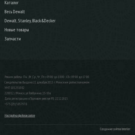
Каталог
Весь Dewalt
Dewalt, Stanley, Black&Decker
Новые товары
Запчасти
Режим работы: Пн , Вт , Ср , Чт , Пт c 09:00 до 18:00 ; Сб c 09:00 до 17:00
Свидетельство Выдано 22 декабря 2015 г. Минским райисполкомом
УНП 101251082
220012, г.Минск, ул.Толбухина, 13-10а
Дата регистрации в Торговом реестре РБ: 22.12.2015
+375 (29) 5857978
Настройка файлов cookie
Создание сайтов beseller