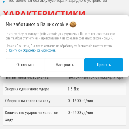
*Поставляется без аккумулятора и зарядного устройства*
ХАРАКТЕРИСТИКИ
Мы заботимся о Ваших
cookie
Емкость аккумулятора
4 Ач
instrument.by использует файлы cookie для улучшения Вашего пользовательского
опыта, сбора статистики и представления персонализированных рекомендаций.
Напряжение питания
18 В
Нажав «Принять», Вы даете согласие на обработку файлов cookie в соответствии
инструмента
с
Политикой обработки файлов cookie
.
Тип аккумулятора
Литий-ионный (Li-Ion)
Отклонить
Настроить
Принять
аккумулятор
Тип питания инструмента
Постоянный ток от аккумулятора
Энергия единичного удара
1,3 Дж
Обороты на холостом ходу
0 - 1600 об/мин
Количество ударов на холостом
0 - 5300 уд/мин
ходу