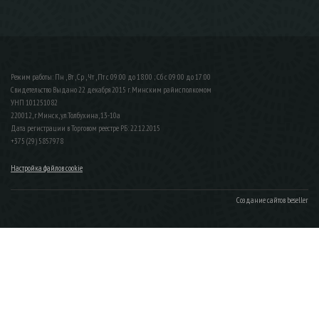
Режим работы: Пн , Вт , Ср , Чт , Пт c 09:00 до 18:00 ; Сб c 09:00 до 17:00
Свидетельство Выдано 22 декабря 2015 г. Минским райисполкомом
УНП 101251082
220012, г.Минск, ул.Толбухина, 13-10а
Дата регистрации в Торговом реестре РБ: 22.12.2015
+375 (29) 5857978
Настройка файлов cookie
Создание сайтов beseller
ЗАКАЗАТЬ ЗВОНОК
Контактный телефон
Ваше имя