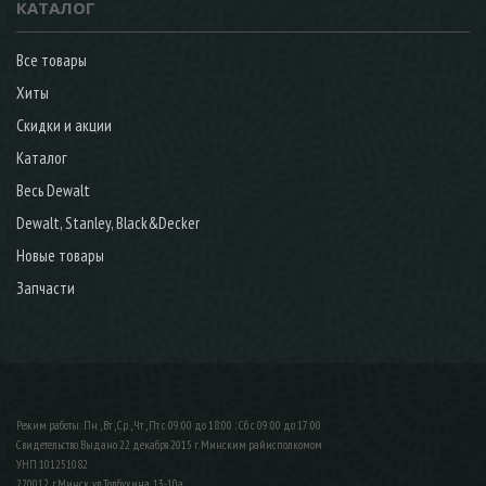
КАТАЛОГ
Все товары
Хиты
Скидки и акции
Каталог
Весь Dewalt
Dewalt, Stanley, Black&Decker
Новые товары
Запчасти
Режим работы: Пн , Вт , Ср , Чт , Пт c 09:00 до 18:00 ; Сб c 09:00 до 17:00
Свидетельство Выдано 22 декабря 2015 г. Минским райисполкомом
УНП 101251082
220012, г.Минск, ул.Толбухина, 13-10а