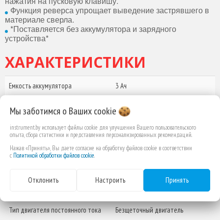
нажатия на пусковую клавишу.
Функция реверса упрощает выведение застрявшего в
материале сверла.
*Поставляется без аккумулятора и зарядного
устройства*
ХАРАКТЕРИСТИКИ
Емкость аккумулятора
3 Ач
Напряжение питания
18 В
Мы заботимся о Ваших
cookie
инструмента
instrument.by использует файлы cookie для улучшения Вашего пользовательского
опыта, сбора статистики и представления персонализированных рекомендаций.
Тип аккумулятора
Литий-ионный (Li-Ion)
Нажав «Принять», Вы даете согласие на обработку файлов cookie в соответствии
аккумулятор
с
Политикой обработки файлов cookie
.
Время зарядки аккумулятора
22 мин.
Отклонить
Настроить
Принять
Тип питания инструмента
Постоянный ток от аккумулятора
Тип двигателя постоянного тока
Безщеточный двигатель