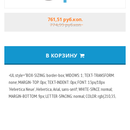
761,51 руб.коп.
774,99 руб.коп.
В КОРЗИНУ
<UL style="BOX-SIZING: border-box; WIDOWS: 1; TEXT-TRANSFORM:
none; MARGIN-TOP: 0px; TEXT-INDENT: 0px; FONT: 13px/18px
'Helvetica Neue', Helvetica, Arial, sans-serif; WHITE-SPACE: normal;
MARGIN-BOTTOM: 9px; LETTER-SPACING: normal; COLOR: rgb(210,35,