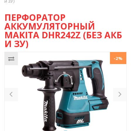
и ЗУ)
ПЕРФОРАТОР
АККУМУЛЯТОРНЫЙ
MAKITA DHR242Z (БЕЗ АКБ
И ЗУ)
-2%
Previous
Ne