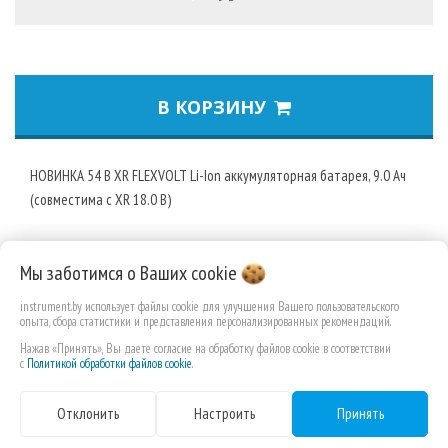
В КОРЗИНУ
НОВИНКА 54 В XR FLEXVOLT Li-Ion аккумуляторная батарея, 9.0 Ач
(совместима с XR 18.0 В)
Мы заботимся о Ваших
cookie
instrument.by использует файлы cookie для улучшения Вашего пользовательского
опыта, сбора статистики и представления персонализированных рекомендаций.
Нажав «Принять», Вы даете согласие на обработку файлов cookie в соответствии
с
Политикой обработки файлов cookie
.
Отклонить
Настроить
Принять