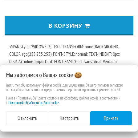
В КОРЗИНУ
<SPAN style="WIDOWS: 2; TEXT-TRANSFORM: none; BACKGROUND-
COLOR: rgb(255,255,255); FONT-STYLE: normal; TEXT-INDENT: 0px;
DISPLAY: inline !important; FONT-FAMILY: 'PT Sans', Arial, Verdana,
Geneva, Helvetica, sans-serif; WHITE-SPACE: normal; ORPHANS: 2
Мы заботимся о Ваших
cookie
instrument.by использует файлы cookie для улучшения Вашего пользовательского
опыта, сбора статистики и представления персонализированных рекомендаций.
Нажав «Принять», Вы даете согласие на обработку файлов cookie в соответствии
с
Политикой обработки файлов cookie
.
Отклонить
Настроить
Принять