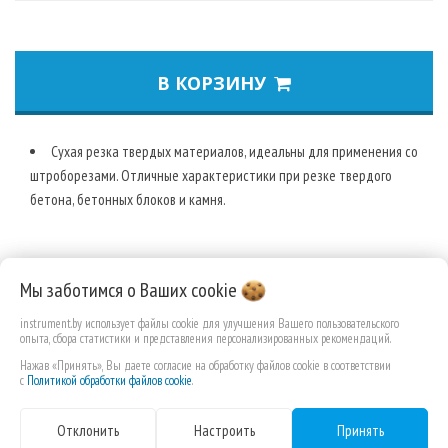
В КОРЗИНУ
Сухая резка твердых материалов, идеальны для применения со
штроборезами. Отличные характеристики при резке твердого
бетона, бетонных блоков и камня.
Мы заботимся о Ваших
cookie
instrument.by использует файлы cookie для улучшения Вашего пользовательского
опыта, сбора статистики и представления персонализированных рекомендаций.
Нажав «Принять», Вы даете согласие на обработку файлов cookie в соответствии
с
Политикой обработки файлов cookie
.
Отклонить
Настроить
Принять