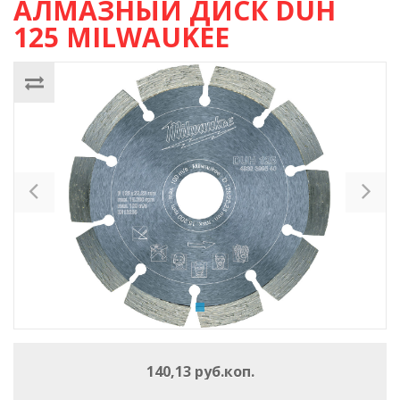
АЛМАЗНЫЙ ДИСК DUH
125 MILWAUKEE
Previous
Ne
140,13 руб.коп.