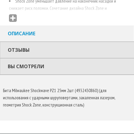
Shock Zone уменьшает давление на наконечник насадки и
снижает риск поломки. Сочетание дизайна Shock Zone и
специальной термообработки поглощают удары и делают
насадку более эластичной.
Компрессионный кованный наконечник обеспечивает
ОПИСАНИЕ
отличную посадку в головку винта.
Конструкционная сталь - специальная формула Milwaukee®
ОТЗЫВЫ
делает насадки Shockwave более устойчивыми к воздействию
ударов.
ВЫ СМОТРЕЛИ
Бита Milwaukee Shockwave PZ1 25мм 2шт (4932430860) (для
использования с ударными шуруповертами, закаленная лазером,
геометрия Shock Zone, конструкционная сталь)