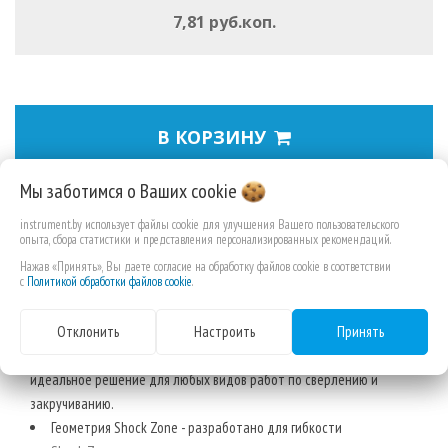
7,81 руб.коп.
В КОРЗИНУ
Мы заботимся о Ваших
cookie
БИТЫ ДЛЯ
instrument.by использует файлы cookie для улучшения Вашего пользовательского
опыта, сбора статистики и представления персонализированных рекомендаций.
ШУРУПОВЕРТА
Нажав «Принять», Вы даете согласие на обработку файлов cookie в соответствии
SHOCKWAVE
с
Политикой обработки файлов cookie
.
Отклонить
Настроить
Принять
Система принадлежностей Shockwave Impact Duty™ идеально
подходит не только для работ импульсным гайковертом, но это и
идеальное решение для любых видов работ по сверлению и
закручиванию.
Геометрия Shock Zone - разработано для гибкости