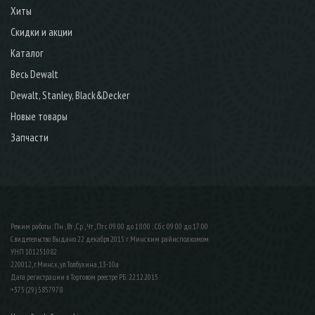
Хиты
Скидки и акции
Каталог
Весь Dewalt
Dewalt, Stanley, Black&Decker
Новые товары
Запчасти
Режим работы: Пн , Вт , Ср , Чт , Пт c 09:00 до 18:00 ; Сб c 09:00 до 17:00
Свидетельство Выдано 22 декабря 2015 г. Минским райисполкомом
УНП 101251082
220012, г.Минск, ул.Толбухина, 13-10а
Дата регистрации в Торговом реестре РБ: 22.12.2015
+375 (29) 5857978