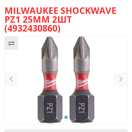
MILWAUKEE SHOCKWAVE
PZ1 25ММ 2ШТ
(4932430860)
Previous
Ne