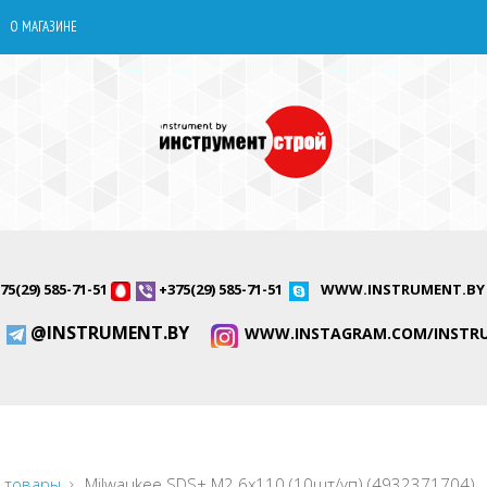
О МАГАЗИНЕ
75(29) 585-71-51
+375(29) 585-71-51
WWW.INSTRUMENT.BY
@INSTRUMENT.BY
WWW.INSTAGRAM.COM/INSTR
 товары
Milwaukee SDS+ M2 6x110 (10шт/уп) (4932371704)