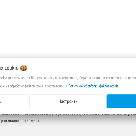
их
cookie
cookie для улучшения Вашего пользовательского опыта, сбора статистики и представления пер
сие на обработку файлов cookie в соответствии с
Политикой обработки файлов cookie
.
ИСАНИЕ
ОТЗЫВЫ
ВЫ СМОТРЕЛИ
ь
Настроить
lwaukee SDS+ M2 6x110 (10шт/уп) (4932371704) (с 3-мя дополнительными резц
р основного стержня)