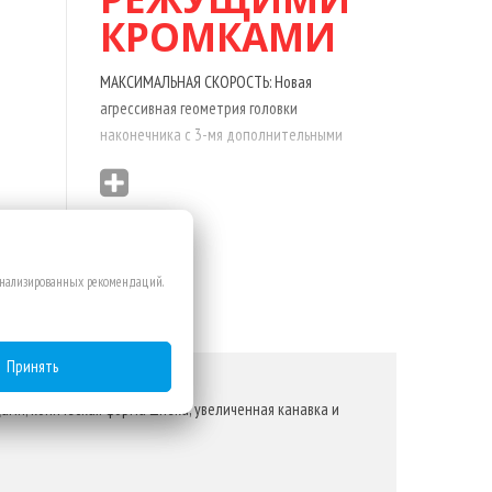
КРОМКАМИ
МАКСИМАЛЬНАЯ СКОРОСТЬ: Новая
агрессивная геометрия головки
наконечника с 3-мя дополнительными
резцами
позволяет быстрее сверлить отверстия в
бетоне, а коническая конструкция шнека
сводит силу трения к минимуму,
благодаря чему сверло MS2 обеспечивает
сонализированных рекомендаций.
очень высокую скорость сверления.
НАДЕЖНОСТЬ: Режущие кромки на
наконечнике предотвращают повреждение
Принять
его боковых частей при попадании на
металлическую арматуру, а увеличенный
ами, коническая форма шнека, увеличенная канавка и
диаметр основоного стержня снижает
вероятность поломки, обеспечивая
более эффективную передачу мощности и