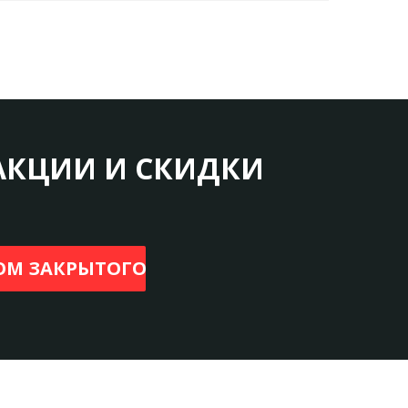
низкий уровень вибрации.
Сделано в Германии.
БЫСТРО, КАК
НИКОГДА
ДРОБЯЩИЕ
АКЦИИ И СКИДКИ
ЗУБЬЯ
3 острых дополнительных резца.
Оказывают «разрушительный» эффект и
создают
микротрещины в просверливаемом
материале.
НА 25 % БЫСТРЕЕ
ЦЕНТРИРУЮЩ