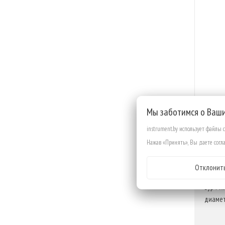
Мы заботимся о Ваш
instrument.by использует файлы 
Нажав «Принять», Вы даете согла
ОП
Отклонит
Бур Mi
диамет