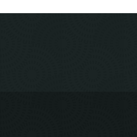
ИЙ
НАКОНЕЧНИК
Быстрое засверливание с высокой
точностью.
Предотвращает проскальзывание на
гладких поверхностях.
Увеличенные режущие кромки
Предотвращает повреждение боковых
частей наконечника при попадании на
арматуру.
Снижает риск заклинивания сверла при
попадании на арматуру.
КОНИЧЕСКАЯ
ФОРМА
ШНЕКА
Утончающийся в направлении боковины