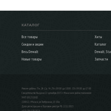
КАТАЛОГ
Все товары
Хиты
Скидки и акции
Каталог
Весь Dewalt
Dewalt, Sta
Новые товары
Запчасти
Режим работы: Пн , Вт , Ср , Чт , Пт c 09:00 до 18:00 ; Сб c 09:00 до 17:00
Свидетельство Выдано 22 декабря 2015 г. Минским райисполкомом
УНП 101251082
220012, г.Минск, ул.Толбухина, 13-10а
Дата регистрации в Торговом реестре РБ: 22.12.2015
+375 (29) 5857978