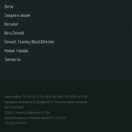
Хиты
Скидки и акции
Каталог
Весь Dewalt
Dewalt, Stanley, Black&Decker
Новые товары
Запчасти
Режим работы: Пн , Вт , Ср , Чт , Пт c 09:00 до 18:00 ; Сб c 09:00 до 17:00
Свидетельство Выдано 22 декабря 2015 г. Минским райисполкомом
УНП 101251082
220012, г.Минск, ул.Толбухина, 13-10а
Дата регистрации в Торговом реестре РБ: 22.12.2015
+375 (29) 5857978