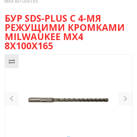
MX4 8х100х165
БУР SDS-PLUS С 4-МЯ
РЕЖУЩИМИ КРОМКАМИ
MILWAUKEE MX4
8Х100Х165
Previous
Ne