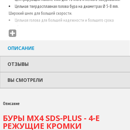
Цельная твердосплавная голова бура на диаметрах Ø 5-8 mm.
Широкий шнек для большей скорости.
Цельная голова для большей надежности и большего срока
службы
4 боковых резца более эффективно измельчают материал, что
позволяет бурить до 20% быстрее, чем конкуренты.
ОПИСАНИЕ
Улучшенная защита головы бура, защищает при попадании
бура на арматуру
Новая изменяемая геометрия шнека. Утончающееся ближе к
ОТЗЫВЫ
головке бура плечо шнека для лучшего отвода шлама, меньшего
трения и большей скорости. Утолщенная конструкция шнека у
ВЫ СМОТРЕЛИ
основания для большей стабильности и увеличения прочности,
низкая вероятность поломки.
До 20% больше отверстий на одной зарядке аккумулятора по
Описание
сравнению с конкурентами.
Сделано в Германии
БУРЫ MX4 SDS-PLUS - 4-Е
РЕЖУЩИЕ КРОМКИ