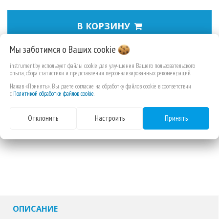
В КОРЗИНУ
Мы заботимся о Ваших
cookie
Пылесборник к BO3710
instrument.by использует файлы cookie для улучшения Вашего пользовательского
опыта, сбора статистики и представления персонализированных рекомендаций.
Нажав «Принять», Вы даете согласие на обработку файлов cookie в соответствии
с
Политикой обработки файлов cookie
.
Отклонить
Настроить
Принять
ОПИСАНИЕ