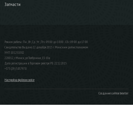
Запчасти
Режим работы: Пн , Вт , Ср , Чт , Пт c 09:00 до 18:00 ; Сб c 09:00 до 17:00
Свидетельство Выдано 22 декабря 2015 г. Минским райисполкомом
УНП 101251082
220012, г.Минск, ул.Толбухина, 13-10а
Дата регистрации в Торговом реестре РБ: 22.12.2015
+375 (29) 5857978
Настройка файлов cookie
Создание сайтов beseller
ЗАКАЗАТЬ ЗВОНОК
Контактный телефон