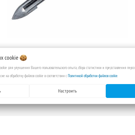
их
cookie
cookie для улучшения Вашего пользовательского опыта, сбора статистики и представления пер
ИСАНИЕ
ОТЗЫВЫ
ВЫ СМОТРЕЛИ
сие на обработку файлов cookie в соответствии с
Политикой обработки файлов cookie
.
ь
Настроить
 по стеклу 5x65