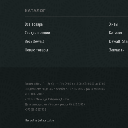
КАТАЛОГ
Все товары
Хиты
Скидки и акции
Каталог
Весь Dewalt
Dewalt, Sta
Новые товары
Запчасти
Режим работы: Пн , Вт , Ср , Чт , Пт c 09:00 до 18:00 ; Сб c 09:00 до 17:00
Свидетельство Выдано 22 декабря 2015 г. Минским райисполкомом
УНП 101251082
220012, г.Минск, ул.Толбухина, 13-10а
Дата регистрации в Торговом реестре РБ: 22.12.2015
+375 (29) 5857978
Настройка файлов cookie