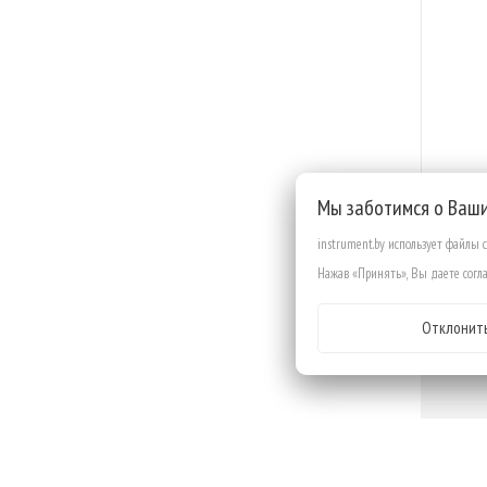
Мы заботимся о Ваш
instrument.by использует файлы 
ОП
Нажав «Принять», Вы даете согла
Отклонит
Сверло