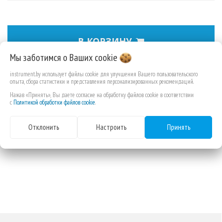
В КОРЗИНУ
Мы заботимся о Ваших
cookie
instrument.by использует файлы cookie для улучшения Вашего пользовательского
Цанговый зажим 3/8'' для DRT50
опыта, сбора статистики и представления персонализированных рекомендаций.
Нажав «Принять», Вы даете согласие на обработку файлов cookie в соответствии
с
Политикой обработки файлов cookie
.
Отклонить
Настроить
Принять