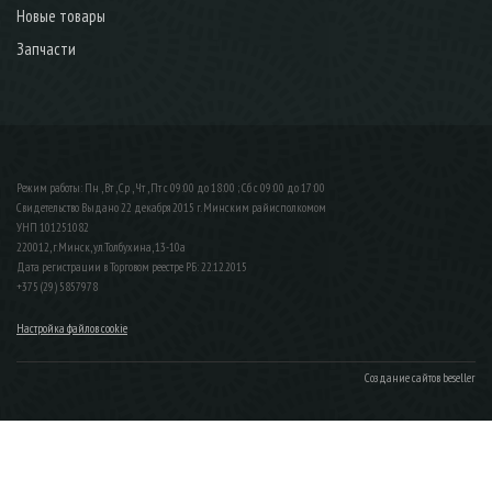
Новые товары
Запчасти
Режим работы: Пн , Вт , Ср , Чт , Пт c 09:00 до 18:00 ; Сб c 09:00 до 17:00
Свидетельство Выдано 22 декабря 2015 г. Минским райисполкомом
УНП 101251082
220012, г.Минск, ул.Толбухина, 13-10а
Дата регистрации в Торговом реестре РБ: 22.12.2015
+375 (29) 5857978
Настройка файлов cookie
Создание сайтов beseller
ЗАКАЗАТЬ ЗВОНОК