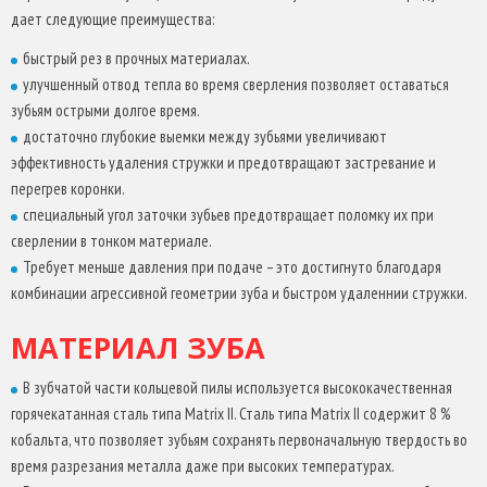
зубья приварены лазером к корпусу из низколегированного
дает следующие преимущества:
стального сплава. Зубья подвергаются закаливанию при
быстрый рез в прочных материалах.
температуре 600°С для прочности и продолжительности срока
улучшенный отвод тепла во время сверления позволяет оставаться
службы коронки.
зубьям острыми долгое время.
Благодаря высокой износостойкости стали типа Matrix II эти
достаточно глубокие выемки между зубьями увеличивают
коронки идеальны для резки сложных и твердых материалов,
эффективность удаления стружки и предотвращают застревание и
таких как, нержавеющая и кислотостойкая сталь, а также более
перегрев коронки.
мягких материалов, например, древесины.
специальный угол заточки зубьев предотвращает поломку их при
сверлении в тонком материале.
КОРПУС КОРОНКИ
Требует меньше давления при подаче – это достигнуто благодаря
комбинации агрессивной геометрии зуба и быстром удаленнии стружки.
толщина стали корпуса коронки 1,27 мм, сводит к минимуму
повреждения.
МАТЕРИАЛ ЗУБА
Эффективная глубина резки – 41 мм.
В зубчатой части кольцевой пилы используется высококачественная
ЗАДНЯЯ СТЕНКА КОРОНКИ
горячекатанная сталь типа Matrix II. Сталь типа Matrix II содержит 8 %
кобальта, что позволяет зубьям сохранять первоначальную твердость во
Задний щиток сделан из стали большой толщины, не
время разрезания металла даже при высоких температурах.
позволяющей отверстиям увеличиваться со временем.