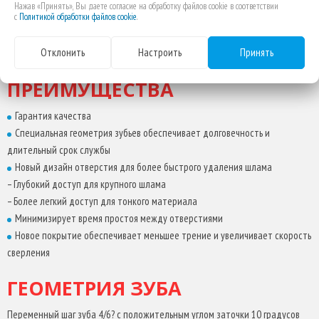
– МДФ
Нажав «Принять», Вы даете согласие на обработку файлов cookie в соответствии
улучшенный отвод тепла во время сверления позволяет
с
Политикой обработки файлов cookie
.
– Гипсокартон
оставаться зубьям острыми долгое время.
– Сендвич материалы
достаточно глубокие выемки между зубьями увеличивают
Отклонить
Настроить
Принять
– ПФХ
эффективность удаления стружки и предотвращают застревание
и перегрев коронки.
ПРЕИМУЩЕСТВА
специальный угол заточки зубьев предотвращает поломку их
при сверлении в тонком материале.
Гарантия качества
Требует меньше давления при подаче – это достигнуто
Специальная геометрия зубьев обеспечивает долговечность и
благодаря комбинации агрессивной геометрии зуба и быстром
длительный срок службы
удаленнии стружки.
Новый дизайн отверстия для более быстрого удаления шлама
– Глубокий доступ для крупного шлама
МАТЕРИАЛ ЗУБА
– Более легкий доступ для тонкого материала
Минимизирует время простоя между отверстиями
В зубчатой части кольцевой пилы используется
Новое покрытие обеспечивает меньшее трение и увеличивает скорость
высококачественная горячекатанная сталь типа Matrix II. Сталь
сверления
типа Matrix II содержит 8 % кобальта, что позволяет зубьям
сохранять первоначальную твердость во время разрезания
ГЕОМЕТРИЯ ЗУБА
металла даже при высоких температурах.
Биметаллическая конструкция – высокоскоростные стальные
Переменный шаг зуба 4/6? с положительным углом заточки 10 градусов