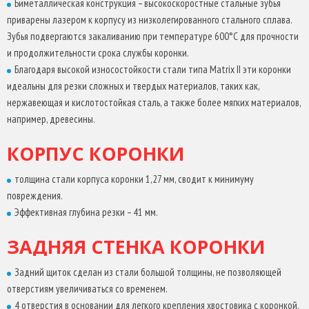
Биметаллическая конструкция – высокоскоростные стальные зубья
4 отверстия в основании для легкого крепления хвостовика с
приварены лазером к корпусу из низколегированного стального сплава.
коронкой.
Зубья подвергаются закаливанию при температуре 600°С для прочности
Идеально круглая геометрия задней стенки придает коронке
и продолжительности срока службы коронки.
наилучшую центричность, особенно на больших диаметрах.
Благодаря высокой износостойкости стали типа Matrix II эти коронки
идеальны для резки сложных и твердых материалов, таких как,
нержавеющая и кислотостойкая сталь, а также более мягких материалов,
например, древесины.
КОРПУС КОРОНКИ
толщина стали корпуса коронки 1,27 мм, сводит к минимуму
повреждения.
Эффективная глубина резки – 41 мм.
ЗАДНЯЯ СТЕНКА КОРОНКИ
Задний щиток сделан из стали большой толщины, не позволяющей
отверстиям увеличиваться со временем.
4 отверстия в основании для легкого крепления хвостовика с коронкой.