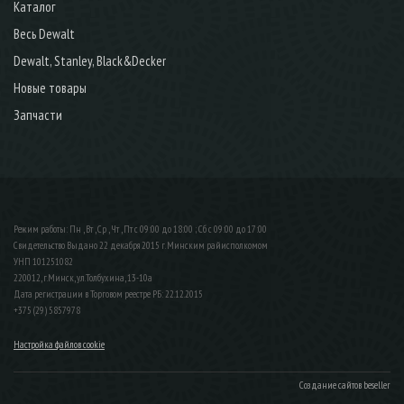
Каталог
Весь Dewalt
Dewalt, Stanley, Black&Decker
Новые товары
Запчасти
Режим работы: Пн , Вт , Ср , Чт , Пт c 09:00 до 18:00 ; Сб c 09:00 до 17:00
Свидетельство Выдано 22 декабря 2015 г. Минским райисполкомом
УНП 101251082
220012, г.Минск, ул.Толбухина, 13-10а
Дата регистрации в Торговом реестре РБ: 22.12.2015
+375 (29) 5857978
Настройка файлов cookie
Создание сайтов beseller