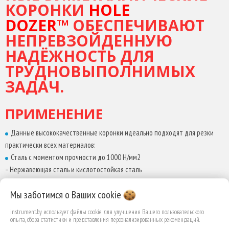
КОРОНКИ
HOLE
– ПФХ
DOZER™
ОБЕСПЕЧИВАЮТ
ПРЕИМУЩЕСТВА
НЕПРЕВЗОЙДЕННУЮ
НАДЁЖНОСТЬ ДЛЯ
Гарантия качества
Специальная геометрия зубьев обеспечивает долговечность и
ТРУДНОВЫПОЛНИМЫХ
длительный срок службы
ЗАДАЧ.
Новый дизайн отверстия для более быстрого удаления шлама
– Глубокий доступ для крупного шлама
ПРИМЕНЕНИЕ
– Более легкий доступ для тонкого материала
Минимизирует время простоя между отверстиями
Данные высококачественные коронки идеально подходят для резки
Новое покрытие обеспечивает меньшее трение и увеличивает
практически всех материалов:
скорость сверления
Сталь с моментом прочности до 1000 Н/мм2
– Нержавеющая сталь и кислотостойкая сталь
ГЕОМЕТРИЯ ЗУБА
– Цветные металлы
Мы заботимся о Ваших
cookie
– Чугун
Переменный шаг зуба 4/6? с положительным углом заточки 10
– Алюминий
градусов дает следующие преимущества:
instrument.by использует файлы cookie для улучшения Вашего пользовательского
– Дерево
опыта, сбора статистики и представления персонализированных рекомендаций.
быстрый рез в прочных материалах.