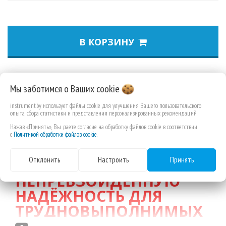
В КОРЗИНУ
ВЫСОКОПРОИЗВОДИТЕ
Мы заботимся о Ваших
cookie
ЛЬНЫЕ
instrument.by использует файлы cookie для улучшения Вашего пользовательского
опыта, сбора статистики и представления персонализированных рекомендаций.
БИМЕТАЛЛИЧЕСКИЕ
Нажав «Принять», Вы даете согласие на обработку файлов cookie в соответствии
КОРОНКИ
HOLE
с
Политикой обработки файлов cookie
.
DOZER™
ОБЕСПЕЧИВАЮ
Отклонить
Настроить
Принять
Т
НЕПРЕВЗОЙДЕННУЮ
НАДЁЖНОСТЬ ДЛЯ
ТРУДНОВЫПОЛНИМЫХ