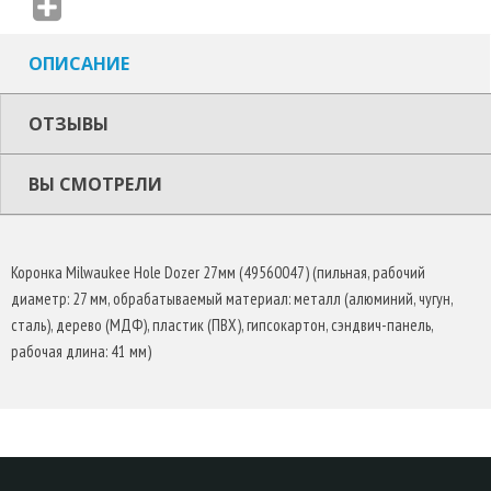
ЗАДАЧ.
ПРИМЕНЕНИЕ
ОПИСАНИЕ
Данные высококачественные коронки идеально подходят для
ОТЗЫВЫ
резки практически всех материалов:
Сталь с моментом прочности до 1000 Н/мм2
– Нержавеющая сталь и кислотостойкая сталь
ВЫ СМОТРЕЛИ
– Цветные металлы
– Чугун
– Алюминий
Коронка Milwaukee Hole Dozer 27мм (49560047) (пильная, рабочий
– Дерево
диаметр: 27 мм, обрабатываемый материал: металл (алюминий, чугун,
– МДФ
сталь), дерево (МДФ), пластик (ПВХ), гипсокартон, сэндвич-панель,
– Гипсокартон
рабочая длина: 41 мм)
– Сендвич материалы
– ПФХ
ПРЕИМУЩЕСТВА
Гарантия качества