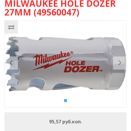
MILWAUKEE HOLE DOZER
27ММ (49560047)
Previous
Ne
95,57 руб.коп.