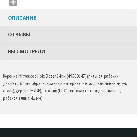
ЗАДАЧ.
ПРИМЕНЕНИЕ
ОПИСАНИЕ
Данные высококачественные коронки идеально подходят для
ОТЗЫВЫ
резки практически всех материалов:
Сталь с моментом прочности до 1000 Н/мм2
– Нержавеющая сталь и кислотостойкая сталь
ВЫ СМОТРЕЛИ
– Цветные металлы
– Чугун
– Алюминий
Коронка Milwaukee Hole Dozer 64мм (49560147) (пильная, рабочий
– Дерево
диаметр: 64 мм, обрабатываемый материал: металл (алюминий, чугун,
– МДФ
сталь), дерево (МДФ), пластик (ПВХ), гипсокартон, сэндвич-панель,
– Гипсокартон
рабочая длина: 41 мм)
– Сендвич материалы
– ПФХ
ПРЕИМУЩЕСТВА
Гарантия качества