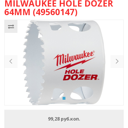
MILWAUKEE HOLE DOZER
64ММ (49560147)
Previous
Ne
99,28 руб.коп.