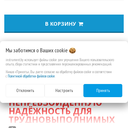
В КОРЗИНУ
ВЫСОКОПРОИЗВОДИТЕ
Мы заботимся о Ваших
cookie
ЛЬНЫЕ
instrument.by использует файлы cookie для улучшения Вашего пользовательского
опыта, сбора статистики и представления персонализированных рекомендаций.
БИМЕТАЛЛИЧЕСКИЕ
Нажав «Принять», Вы даете согласие на обработку файлов cookie в соответствии
КОРОНКИ
HOLE
с
Политикой обработки файлов cookie
.
DOZER™
ОБЕСПЕЧИВАЮ
Отклонить
Настроить
Принять
Т
НЕПРЕВЗОЙДЕННУЮ
НАДЁЖНОСТЬ ДЛЯ
ТРУДНОВЫПОЛНИМЫХ